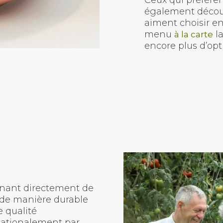
Ceux qui préfère
également décou
aiment choisir en
menu
la
à la carte
encore plus d’opt
enant directement de
s de manière durable
e qualité
nationalement par