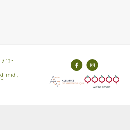
h à 13h
di midi,
és.