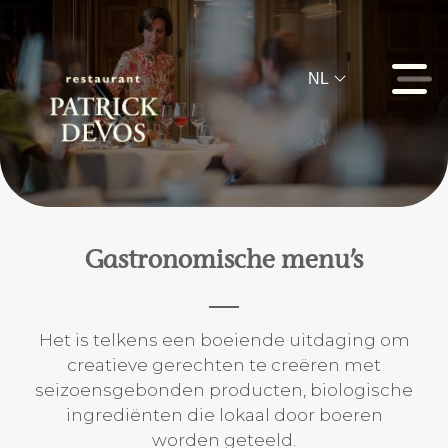
NL
Gastronomische menu’s
Het is telkens een boeiende uitdaging om
creatieve gerechten te creëren met
seizoensgebonden producten, biologische
ingrediënten die lokaal door boeren
worden geteeld.