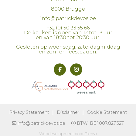
8000 Brugge
info@patrickdevos.be
+32 (0) 50 33 55 66
De keuken is open van 12 tot 13 uur
en van 18:30 tot 20:30 uur.
Gesloten op woensdag, zaterdagmiddag
en zon- en feestdagen.
Wij gebruiken cookies om uw
surfervaring te verbeteren. Door het
verder gebruiken van deze website, gaat
u hier expliciet mee akkoord.
Meer informatie
Privacy Statement
|
Disclaimer
|
Cookie Statement
info@patrickdevos.be
BTW: BE 1007.827.327
Ik snap het!
Webdevelopment door Plenso